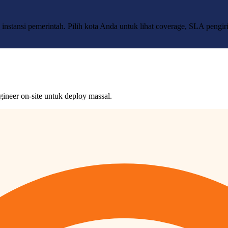
stansi pemerintah. Pilih kota Anda untuk lihat coverage, SLA pengiri
ineer on-site untuk deploy massal.