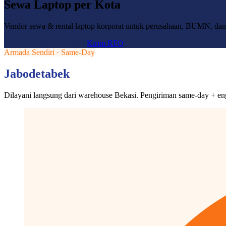
Sewa Laptop per Kota
Vendor sewa & rental laptop korporat untuk perusahaan, BUMN, dan in
Layanan Rental Lengkap
Kirim RFQ
Armada Sendiri · Same-Day
Jabodetabek
Dilayani langsung dari warehouse Bekasi. Pengiriman same-day + eng