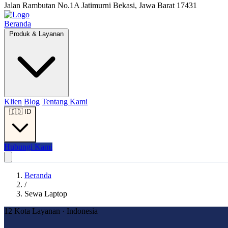
Jalan Rambutan No.1A Jatimurni Bekasi, Jawa Barat 17431
Beranda
Produk & Layanan
Klien
Blog
Tentang Kami
🇮🇩
ID
Hubungi Kami
Beranda
/
Sewa Laptop
12 Kota Layanan · Indonesia