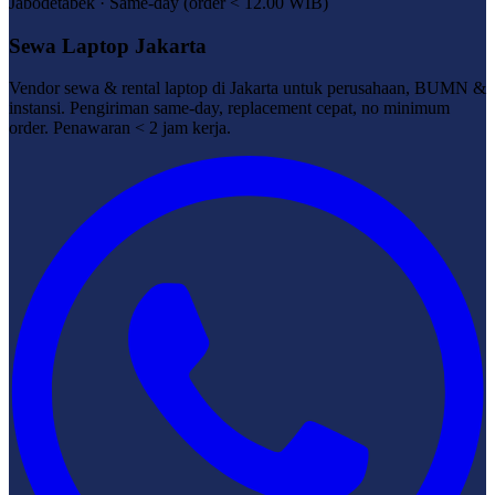
Jabodetabek · Same-day (order < 12.00 WIB)
Sewa Laptop Jakarta
Vendor sewa & rental laptop di Jakarta untuk perusahaan, BUMN &
instansi. Pengiriman same-day, replacement cepat, no minimum
order. Penawaran < 2 jam kerja.