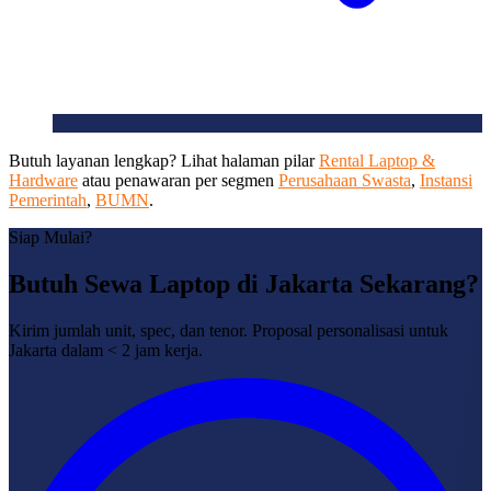
Butuh layanan lengkap? Lihat halaman pilar
Rental Laptop &
Hardware
atau penawaran per segmen
Perusahaan Swasta
,
Instansi
Pemerintah
,
BUMN
.
Siap Mulai?
Butuh Sewa Laptop di Jakarta Sekarang?
Kirim jumlah unit, spec, dan tenor. Proposal personalisasi untuk
Jakarta dalam < 2 jam kerja.