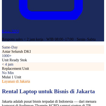
Kirim RFQ
Respons sales < 2 jam kerja · WIB 08:00–17:00 · Senin–Sabtu
Same-Day
Antar Seluruh DKI
1000+
Unit Ready Stok
< 4 jam
Replacement Unit
No Min
Mulai 1 Unit
Layanan di Jakarta
Rental Laptop untuk Bisnis di Jakarta
Jakarta adalah pusat bisnis terpadat di Indonesia — dari menara
korporat di Sudirman-Thamrin-SCBD sampai startup di TB