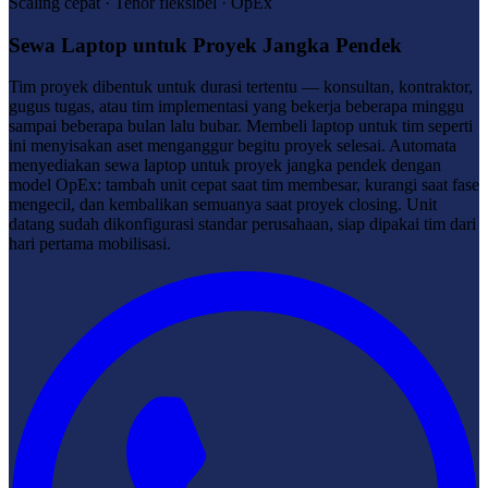
Scaling cepat · Tenor fleksibel · OpEx
Sewa Laptop untuk Proyek Jangka Pendek
Tim proyek dibentuk untuk durasi tertentu — konsultan, kontraktor,
gugus tugas, atau tim implementasi yang bekerja beberapa minggu
sampai beberapa bulan lalu bubar. Membeli laptop untuk tim seperti
ini menyisakan aset menganggur begitu proyek selesai. Automata
menyediakan sewa laptop untuk proyek jangka pendek dengan
model OpEx: tambah unit cepat saat tim membesar, kurangi saat fase
mengecil, dan kembalikan semuanya saat proyek closing. Unit
datang sudah dikonfigurasi standar perusahaan, siap dipakai tim dari
hari pertama mobilisasi.