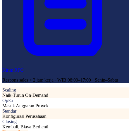
Kirim RFQ
Respons sales < 2 jam kerja · WIB 08:00–17:00 · Senin–Sabtu
Scaling
Naik-Turun On-Demand
OpEx
Masuk Anggaran Proyek
Standar
Konfigurasi Perusahaan
Closing
Kembali, Biaya Berhenti