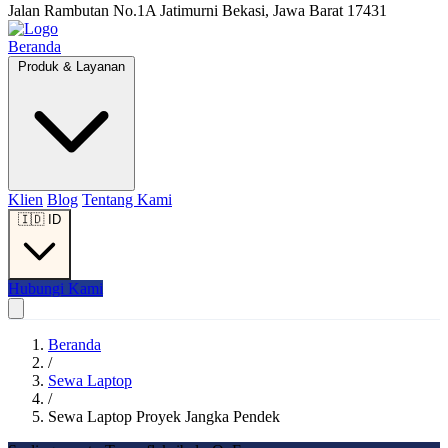
Jalan Rambutan No.1A Jatimurni Bekasi, Jawa Barat 17431
Beranda
Produk & Layanan
Klien
Blog
Tentang Kami
🇮🇩
ID
Hubungi Kami
Beranda
/
Sewa Laptop
/
Sewa Laptop Proyek Jangka Pendek