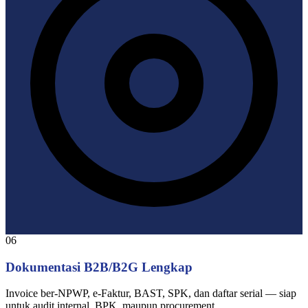
06
Dokumentasi B2B/B2G Lengkap
Invoice ber-NPWP, e-Faktur, BAST, SPK, dan daftar serial — siap
untuk audit internal, BPK, maupun procurement