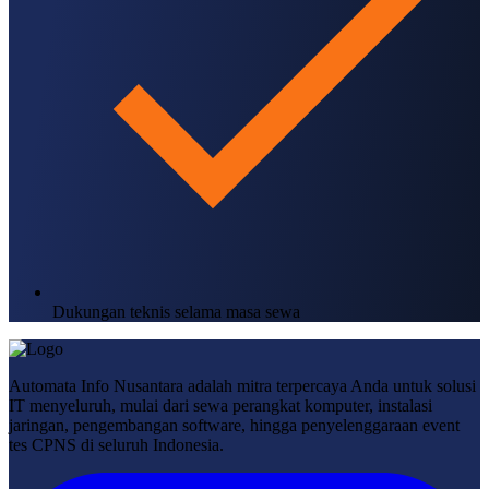
Dukungan teknis selama masa sewa
Automata Info Nusantara adalah mitra terpercaya Anda untuk solusi
IT menyeluruh, mulai dari sewa perangkat komputer, instalasi
jaringan, pengembangan software, hingga penyelenggaraan event
tes CPNS di seluruh Indonesia.