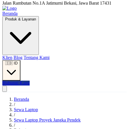
Jalan Rambutan No.1A Jatimurni Bekasi, Jawa Barat 17431
Beranda
Produk & Layanan
Klien
Blog
Tentang Kami
🇮🇩
ID
Hubungi Kami
Beranda
/
Sewa Laptop
/
Sewa Laptop Proyek Jangka Pendek
/