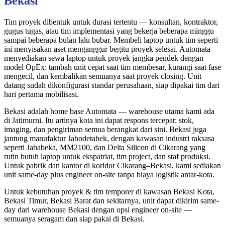
Bekasi
Tim proyek dibentuk untuk durasi tertentu — konsultan, kontraktor,
gugus tugas, atau tim implementasi yang bekerja beberapa minggu
sampai beberapa bulan lalu bubar. Membeli laptop untuk tim seperti
ini menyisakan aset menganggur begitu proyek selesai. Automata
menyediakan sewa laptop untuk proyek jangka pendek dengan
model OpEx: tambah unit cepat saat tim membesar, kurangi saat fase
mengecil, dan kembalikan semuanya saat proyek closing. Unit
datang sudah dikonfigurasi standar perusahaan, siap dipakai tim dari
hari pertama mobilisasi.
Bekasi adalah home base Automata — warehouse utama kami ada
di Jatimurni. Itu artinya kota ini dapat respons tercepat: stok,
imaging, dan pengiriman semua berangkat dari sini. Bekasi juga
jantung manufaktur Jabodetabek, dengan kawasan industri raksasa
seperti Jababeka, MM2100, dan Delta Silicon di Cikarang yang
rutin butuh laptop untuk ekspatriat, tim project, dan staf produksi.
Untuk pabrik dan kantor di koridor Cikarang–Bekasi, kami sediakan
unit same-day plus engineer on-site tanpa biaya logistik antar-kota.
Untuk kebutuhan proyek & tim temporer di kawasan Bekasi Kota,
Bekasi Timur, Bekasi Barat dan sekitarnya, unit dapat dikirim same-
day dari warehouse Bekasi dengan opsi engineer on-site —
semuanya seragam dan siap pakai di Bekasi.