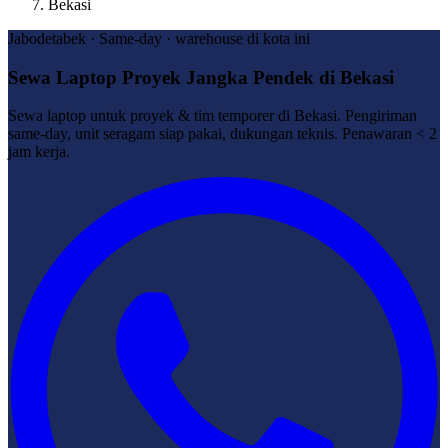
Bekasi
Jabodetabek · Same-day · warehouse di kota ini
Sewa Laptop Proyek Jangka Pendek di Bekasi
Sewa laptop untuk proyek & tim temporer di Bekasi. Pengiriman
same-day, unit seragam siap pakai, dukungan teknis. Penawaran < 2
jam kerja.