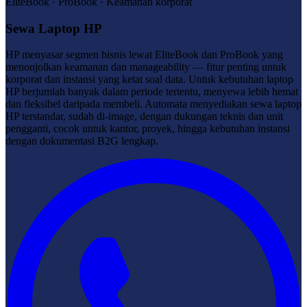
EliteBook · ProBook · Keamanan korporat
Sewa Laptop HP
HP menyasar segmen bisnis lewat EliteBook dan ProBook yang
menonjolkan keamanan dan manageability — fitur penting untuk
korporat dan instansi yang ketat soal data. Untuk kebutuhan laptop
HP berjumlah banyak dalam periode tertentu, menyewa lebih hemat
dan fleksibel daripada membeli. Automata menyediakan sewa laptop
HP terstandar, sudah di-image, dengan dukungan teknis dan unit
pengganti, cocok untuk kantor, proyek, hingga kebutuhan instansi
dengan dokumentasi B2G lengkap.