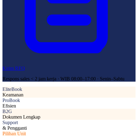
Kirim RFQ
Respons sales < 2 jam kerja · WIB 08:00–17:00 · Senin–Sabtu
EliteBook
Keamanan
ProBook
Efisien
B2G
Dokumen Lengkap
Support
& Pengganti
Pilihan Unit