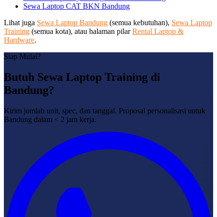
Sewa Laptop CAT BKN Bandung
Lihat juga
Sewa Laptop Bandung
(semua kebutuhan),
Sewa Laptop
Training
(semua kota), atau halaman pilar
Rental Laptop &
Hardware
.
Siap Mulai?
Butuh Sewa Laptop Training di
Bandung?
Kirim jumlah unit, spec, dan tanggal. Proposal personalisasi untuk
Bandung dalam < 2 jam kerja.