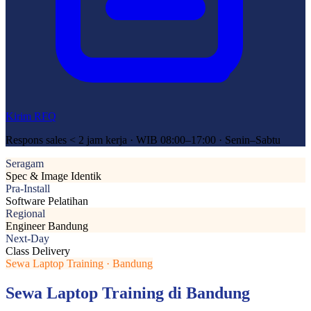
Kirim RFQ
Respons sales < 2 jam kerja · WIB 08:00–17:00 · Senin–Sabtu
Seragam
Spec & Image Identik
Pra-Install
Software Pelatihan
Regional
Engineer Bandung
Next-Day
Class Delivery
Sewa Laptop Training · Bandung
Sewa Laptop Training di Bandung