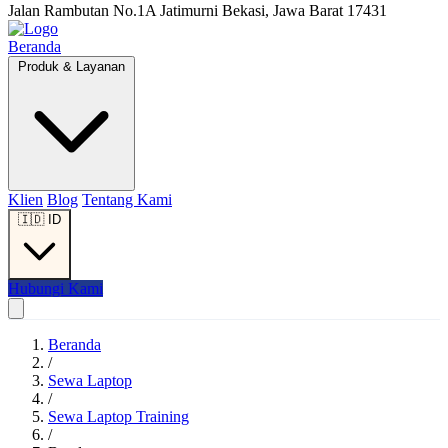
Jalan Rambutan No.1A Jatimurni Bekasi, Jawa Barat 17431
Beranda
Produk & Layanan
Klien
Blog
Tentang Kami
🇮🇩
ID
Hubungi Kami
Beranda
/
Sewa Laptop
/
Sewa Laptop Training
/