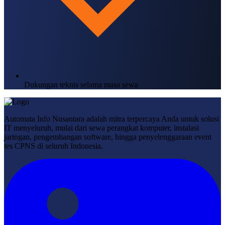
Dukungan teknis selama masa sewa
Automata Info Nusantara adalah mitra terpercaya Anda untuk solusi
IT menyeluruh, mulai dari sewa perangkat komputer, instalasi
jaringan, pengembangan software, hingga penyelenggaraan event
tes CPNS di seluruh Indonesia.