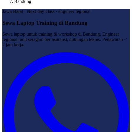
Bandung
Jawa Barat · Next-day-class · engineer regional
Sewa Laptop Training di Bandung
Sewa laptop untuk training & workshop di Bandung. Engineer
regional, unit seragam ber-asuransi, dukungan teknis. Penawaran <
2 jam kerja.