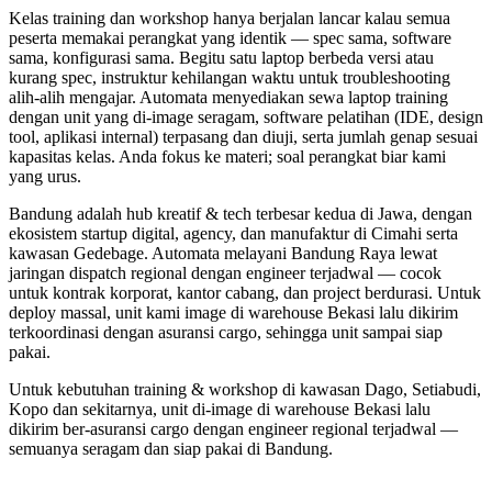
Kelas training dan workshop hanya berjalan lancar kalau semua
peserta memakai perangkat yang identik — spec sama, software
sama, konfigurasi sama. Begitu satu laptop berbeda versi atau
kurang spec, instruktur kehilangan waktu untuk troubleshooting
alih-alih mengajar. Automata menyediakan sewa laptop training
dengan unit yang di-image seragam, software pelatihan (IDE, design
tool, aplikasi internal) terpasang dan diuji, serta jumlah genap sesuai
kapasitas kelas. Anda fokus ke materi; soal perangkat biar kami
yang urus.
Bandung adalah hub kreatif & tech terbesar kedua di Jawa, dengan
ekosistem startup digital, agency, dan manufaktur di Cimahi serta
kawasan Gedebage. Automata melayani Bandung Raya lewat
jaringan dispatch regional dengan engineer terjadwal — cocok
untuk kontrak korporat, kantor cabang, dan project berdurasi. Untuk
deploy massal, unit kami image di warehouse Bekasi lalu dikirim
terkoordinasi dengan asuransi cargo, sehingga unit sampai siap
pakai.
Untuk kebutuhan training & workshop di kawasan Dago, Setiabudi,
Kopo dan sekitarnya, unit di-image di warehouse Bekasi lalu
dikirim ber-asuransi cargo dengan engineer regional terjadwal —
semuanya seragam dan siap pakai di Bandung.