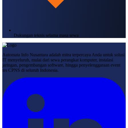
Dukungan teknis selama masa sewa
Automata Info Nusantara adalah mitra terpercaya Anda untuk solusi
IT menyeluruh, mulai dari sewa perangkat komputer, instalasi
jaringan, pengembangan software, hingga penyelenggaraan event
tes CPNS di seluruh Indonesia.