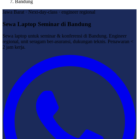
Bandung
Jawa Barat · Next-day-class · engineer regional
Sewa Laptop Seminar di Bandung
Sewa laptop untuk seminar & konferensi di Bandung. Engineer
regional, unit seragam ber-asuransi, dukungan teknis. Penawaran <
2 jam kerja.