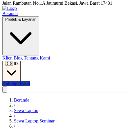
Jalan Rambutan No.1A Jatimurni Bekasi, Jawa Barat 17431
Beranda
Produk & Layanan
Klien
Blog
Tentang Kami
🇮🇩
ID
Hubungi Kami
Beranda
/
Sewa Laptop
/
Sewa Laptop Seminar
/