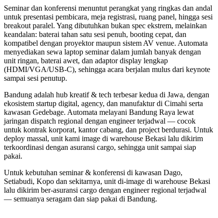
Seminar dan konferensi menuntut perangkat yang ringkas dan andal
untuk presentasi pembicara, meja registrasi, ruang panel, hingga sesi
breakout paralel. Yang dibutuhkan bukan spec ekstrem, melainkan
keandalan: baterai tahan satu sesi penuh, booting cepat, dan
kompatibel dengan proyektor maupun sistem AV venue. Automata
menyediakan sewa laptop seminar dalam jumlah banyak dengan
unit ringan, baterai awet, dan adaptor display lengkap
(HDMI/VGA/USB-C), sehingga acara berjalan mulus dari keynote
sampai sesi penutup.
Bandung adalah hub kreatif & tech terbesar kedua di Jawa, dengan
ekosistem startup digital, agency, dan manufaktur di Cimahi serta
kawasan Gedebage. Automata melayani Bandung Raya lewat
jaringan dispatch regional dengan engineer terjadwal — cocok
untuk kontrak korporat, kantor cabang, dan project berdurasi. Untuk
deploy massal, unit kami image di warehouse Bekasi lalu dikirim
terkoordinasi dengan asuransi cargo, sehingga unit sampai siap
pakai.
Untuk kebutuhan seminar & konferensi di kawasan Dago,
Setiabudi, Kopo dan sekitarnya, unit di-image di warehouse Bekasi
lalu dikirim ber-asuransi cargo dengan engineer regional terjadwal
— semuanya seragam dan siap pakai di Bandung.