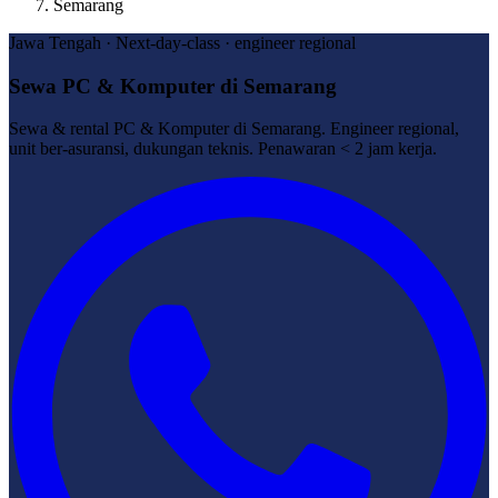
Semarang
Jawa Tengah · Next-day-class · engineer regional
Sewa PC & Komputer di Semarang
Sewa & rental PC & Komputer di Semarang. Engineer regional,
unit ber-asuransi, dukungan teknis. Penawaran < 2 jam kerja.