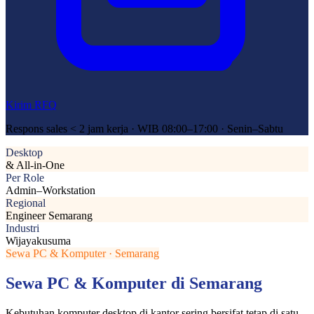
Kirim RFQ
Respons sales < 2 jam kerja · WIB 08:00–17:00 · Senin–Sabtu
Desktop
& All-in-One
Per Role
Admin–Workstation
Regional
Engineer Semarang
Industri
Wijayakusuma
Sewa PC & Komputer · Semarang
Sewa PC & Komputer di Semarang
Kebutuhan komputer desktop di kantor sering bersifat tetap di satu