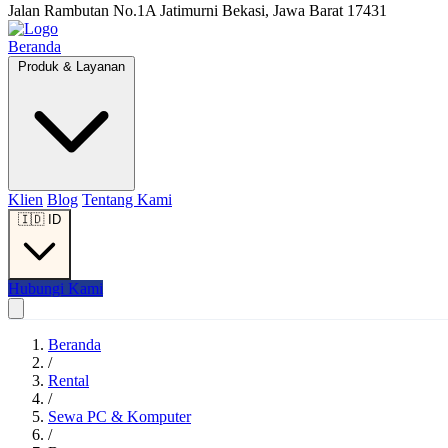
Jalan Rambutan No.1A Jatimurni Bekasi, Jawa Barat 17431
Beranda
Produk & Layanan
Klien
Blog
Tentang Kami
🇮🇩
ID
Hubungi Kami
Beranda
/
Rental
/
Sewa PC & Komputer
/