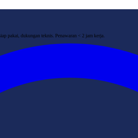
ap pakai, dukungan teknis. Penawaran < 2 jam kerja.