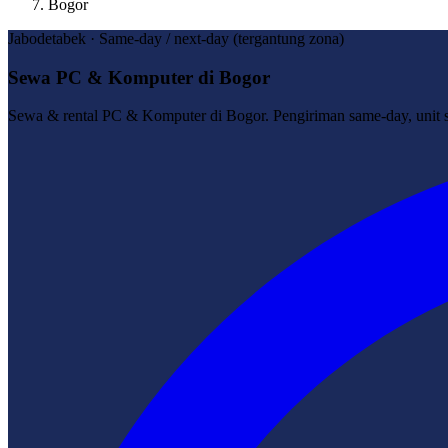
Bogor
Jabodetabek · Same-day / next-day (tergantung zona)
Sewa PC & Komputer di Bogor
Sewa & rental PC & Komputer di Bogor. Pengiriman same-day, unit si