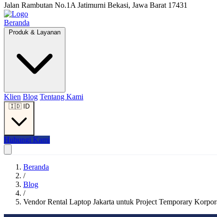
Jalan Rambutan No.1A Jatimurni Bekasi, Jawa Barat 17431
Beranda
Produk & Layanan
Klien
Blog
Tentang Kami
🇮🇩
ID
Hubungi Kami
Beranda
/
Blog
/
Vendor Rental Laptop Jakarta untuk Project Temporary Korpora