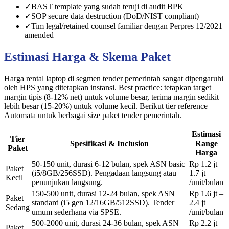
✓
BAST template yang sudah teruji di audit BPK
✓
SOP secure data destruction (DoD/NIST compliant)
✓
Tim legal/retained counsel familiar dengan Perpres 12/2021
amended
Estimasi Harga & Skema Paket
Harga rental laptop di segmen tender pemerintah sangat dipengaruhi
oleh HPS yang ditetapkan instansi. Best practice: tetapkan target
margin tipis (8-12% net) untuk volume besar, terima margin sedikit
lebih besar (15-20%) untuk volume kecil. Berikut tier reference
Automata untuk berbagai size paket tender pemerintah.
Estimasi
Tier
Spesifikasi & Inclusion
Range
Paket
Harga
50-150 unit, durasi 6-12 bulan, spek ASN basic
Rp 1.2 jt –
Paket
(i5/8GB/256SSD). Pengadaan langsung atau
1.7 jt
Kecil
penunjukan langsung.
/unit/bulan
150-500 unit, durasi 12-24 bulan, spek ASN
Rp 1.6 jt –
Paket
standard (i5 gen 12/16GB/512SSD). Tender
2.4 jt
Sedang
umum sederhana via SPSE.
/unit/bulan
500-2000 unit, durasi 24-36 bulan, spek ASN
Rp 2.2 jt –
Paket