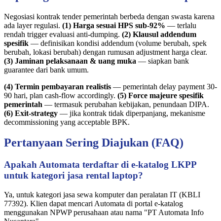
Negosiasi kontrak tender pemerintah berbeda dengan swasta karena
ada layer regulasi.
(1) Harga sesuai HPS sub-92%
— terlalu
rendah trigger evaluasi anti-dumping.
(2) Klausul addendum
spesifik
— definisikan kondisi addendum (volume berubah, spek
berubah, lokasi berubah) dengan rumusan adjustment harga clear.
(3) Jaminan pelaksanaan & uang muka
— siapkan bank
guarantee dari bank umum.
(4) Termin pembayaran realistis
— pemerintah delay payment 30-
90 hari, plan cash-flow accordingly.
(5) Force majeure spesifik
pemerintah
— termasuk perubahan kebijakan, penundaan DIPA.
(6) Exit-strategy
— jika kontrak tidak diperpanjang, mekanisme
decommissioning yang acceptable BPK.
Pertanyaan Sering Diajukan (FAQ)
Apakah Automata terdaftar di e-katalog LKPP
untuk kategori jasa rental laptop?
Ya, untuk kategori jasa sewa komputer dan peralatan IT (KBLI
77392). Klien dapat mencari Automata di portal e-katalog
menggunakan NPWP perusahaan atau nama "PT Automata Info