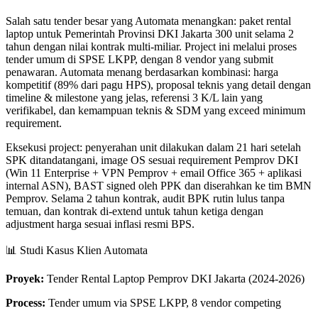
Salah satu tender besar yang Automata menangkan: paket rental
laptop untuk Pemerintah Provinsi DKI Jakarta 300 unit selama 2
tahun dengan nilai kontrak multi-miliar. Project ini melalui proses
tender umum di SPSE LKPP, dengan 8 vendor yang submit
penawaran. Automata menang berdasarkan kombinasi: harga
kompetitif (89% dari pagu HPS), proposal teknis yang detail dengan
timeline & milestone yang jelas, referensi 3 K/L lain yang
verifikabel, dan kemampuan teknis & SDM yang exceed minimum
requirement.
Eksekusi project: penyerahan unit dilakukan dalam 21 hari setelah
SPK ditandatangani, image OS sesuai requirement Pemprov DKI
(Win 11 Enterprise + VPN Pemprov + email Office 365 + aplikasi
internal ASN), BAST signed oleh PPK dan diserahkan ke tim BMN
Pemprov. Selama 2 tahun kontrak, audit BPK rutin lulus tanpa
temuan, dan kontrak di-extend untuk tahun ketiga dengan
adjustment harga sesuai inflasi resmi BPS.
📊 Studi Kasus Klien Automata
Proyek:
Tender Rental Laptop Pemprov DKI Jakarta (2024-2026)
Process:
Tender umum via SPSE LKPP, 8 vendor competing