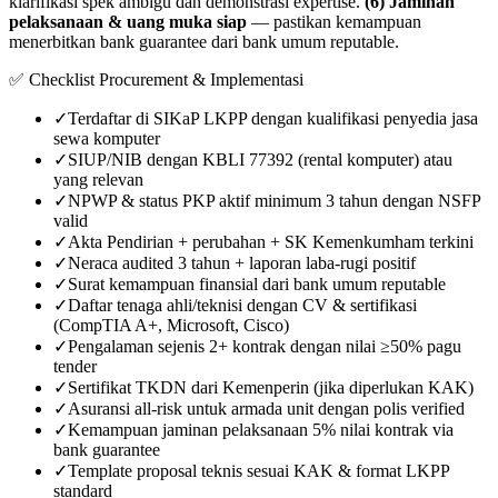
klarifikasi spek ambigu dan demonstrasi expertise.
(6) Jaminan
pelaksanaan & uang muka siap
— pastikan kemampuan
menerbitkan bank guarantee dari bank umum reputable.
✅ Checklist Procurement & Implementasi
✓
Terdaftar di SIKaP LKPP dengan kualifikasi penyedia jasa
sewa komputer
✓
SIUP/NIB dengan KBLI 77392 (rental komputer) atau
yang relevan
✓
NPWP & status PKP aktif minimum 3 tahun dengan NSFP
valid
✓
Akta Pendirian + perubahan + SK Kemenkumham terkini
✓
Neraca audited 3 tahun + laporan laba-rugi positif
✓
Surat kemampuan finansial dari bank umum reputable
✓
Daftar tenaga ahli/teknisi dengan CV & sertifikasi
(CompTIA A+, Microsoft, Cisco)
✓
Pengalaman sejenis 2+ kontrak dengan nilai ≥50% pagu
tender
✓
Sertifikat TKDN dari Kemenperin (jika diperlukan KAK)
✓
Asuransi all-risk untuk armada unit dengan polis verified
✓
Kemampuan jaminan pelaksanaan 5% nilai kontrak via
bank guarantee
✓
Template proposal teknis sesuai KAK & format LKPP
standard