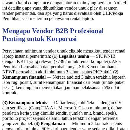
tawaran kami compliance dengan aturan main yang berlaku. Artikel
ini detailing apa yang dibutuhkan vendor untuk play di segmen
tender pemerintah, dan apa yang harus dievaluasi oleh ULP/Pokja
Pemilihan saat menerima penawaran rental laptop.
Mengapa Vendor B2B Profesional
Penting untuk Korporasi
Persyaratan minimum vendor untuk eligible mengikuti tender rental
laptop instansi pemerintah:
(1) Legalitas usaha
— SIUP/NIB
dengan KBLI yang relevan (77392 untuk rental komputer), Akta
Pendirian Perusahaan dan perubahannya, SK Kemenkumham,
NPWP perusahaan aktif minimum 3 tahun, status PKP aktif.
(2)
Kemampuan finansial
— Neraca audited 3 tahun terakhir, laporan
laba-rugi positif, surat kemampuan finansial dari bank (untuk paket
besar), kemampuan menyediakan jaminan pelaksanaan 5% nilai
kontrak.
(3) Kemampuan teknis
— Daftar tenaga ahli/teknisi dengan CV
dan sertifikasi (CompTIA A+, Microsoft, Cisco minimum), daftar
peralatan kerja yang dimiliki sendiri (jumlah unit, brand, spek),
portfolio project sejenis dalam 3 tahun terakhir dengan referensi
yang verifikabel.
(4) Pengalaman
— Minimum 2 kontrak sejenis
dengan nilai minimal 50% dari pagu tender yang sedang diikuti, atau