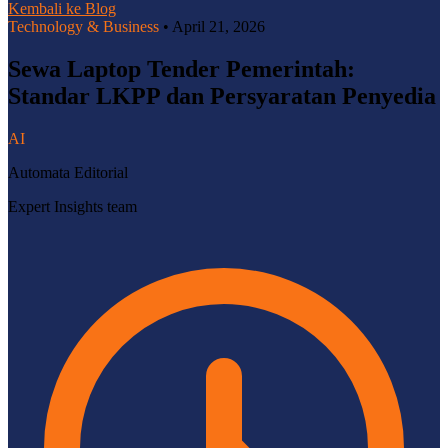
Kembali ke Blog
Technology & Business
•
April 21, 2026
Sewa Laptop Tender Pemerintah:
Standar LKPP dan Persyaratan Penyedia
AI
Automata Editorial
Expert Insights team