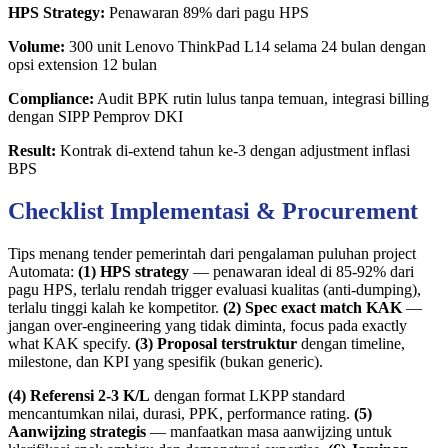
HPS Strategy:
Penawaran 89% dari pagu HPS
Volume:
300 unit Lenovo ThinkPad L14 selama 24 bulan dengan
opsi extension 12 bulan
Compliance:
Audit BPK rutin lulus tanpa temuan, integrasi billing
dengan SIPP Pemprov DKI
Result:
Kontrak di-extend tahun ke-3 dengan adjustment inflasi
BPS
Checklist Implementasi & Procurement
Tips menang tender pemerintah dari pengalaman puluhan project
Automata:
(1) HPS strategy
— penawaran ideal di 85-92% dari
pagu HPS, terlalu rendah trigger evaluasi kualitas (anti-dumping),
terlalu tinggi kalah ke kompetitor.
(2) Spec exact match KAK
—
jangan over-engineering yang tidak diminta, focus pada exactly
what KAK specify.
(3) Proposal terstruktur
dengan timeline,
milestone, dan KPI yang spesifik (bukan generic).
(4) Referensi 2-3 K/L
dengan format LKPP standard
mencantumkan nilai, durasi, PPK, performance rating.
(5)
Aanwijzing strategis
— manfaatkan masa aanwijzing untuk