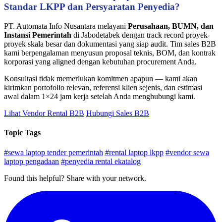
Standar LKPP dan Persyaratan Penyedia?
PT. Automata Info Nusantara melayani
Perusahaan, BUMN, dan
Instansi Pemerintah
di Jabodetabek dengan track record proyek-
proyek skala besar dan dokumentasi yang siap audit. Tim sales B2B
kami berpengalaman menyusun proposal teknis, BOM, dan kontrak
korporasi yang aligned dengan kebutuhan procurement Anda.
Konsultasi tidak memerlukan komitmen apapun — kami akan
kirimkan portofolio relevan, referensi klien sejenis, dan estimasi
awal dalam 1×24 jam kerja setelah Anda menghubungi kami.
Lihat Vendor Rental B2B
Hubungi Sales B2B
Topic Tags
#sewa laptop tender pemerintah
#rental laptop lkpp
#vendor sewa
laptop pengadaan
#penyedia rental ekatalog
Found this helpful? Share with your network.