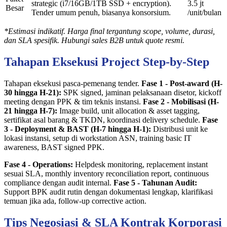
strategic (i7/16GB/1TB SSD + encryption).
3.5 jt
Besar
Tender umum penuh, biasanya konsorsium.
/unit/bulan
*Estimasi indikatif. Harga final tergantung scope, volume, durasi,
dan SLA spesifik. Hubungi sales B2B untuk quote resmi.
Tahapan Eksekusi Project Step-by-Step
Tahapan eksekusi pasca-pemenang tender.
Fase 1 - Post-award (H-
30 hingga H-21):
SPK signed, jaminan pelaksanaan disetor, kickoff
meeting dengan PPK & tim teknis instansi.
Fase 2 - Mobilisasi (H-
21 hingga H-7):
Image build, unit allocation & asset tagging,
sertifikat asal barang & TKDN, koordinasi delivery schedule.
Fase
3 - Deployment & BAST (H-7 hingga H-1):
Distribusi unit ke
lokasi instansi, setup di workstation ASN, training basic IT
awareness, BAST signed PPK.
Fase 4 - Operations:
Helpdesk monitoring, replacement instant
sesuai SLA, monthly inventory reconciliation report, continuous
compliance dengan audit internal.
Fase 5 - Tahunan Audit:
Support BPK audit rutin dengan dokumentasi lengkap, klarifikasi
temuan jika ada, follow-up corrective action.
Tips Negosiasi & SLA Kontrak Korporasi