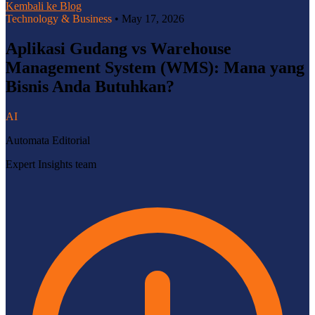
Kembali ke Blog
Technology & Business
•
May 17, 2026
Aplikasi Gudang vs Warehouse
Management System (WMS): Mana yang
Bisnis Anda Butuhkan?
AI
Automata Editorial
Expert Insights team