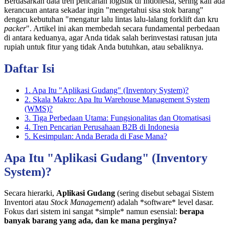
Berdasarkan data tren pencarian logistik di Indonesia, sering kali ada
kerancuan antara sekadar ingin "mengetahui sisa stok barang"
dengan kebutuhan "mengatur lalu lintas lalu-lalang forklift dan kru
packer
". Artikel ini akan membedah secara fundamental perbedaan
di antara keduanya, agar Anda tidak salah berinvestasi ratusan juta
rupiah untuk fitur yang tidak Anda butuhkan, atau sebaliknya.
Daftar Isi
1. Apa Itu "Aplikasi Gudang" (Inventory System)?
2. Skala Makro: Apa Itu Warehouse Management System
(WMS)?
3. Tiga Perbedaan Utama: Fungsionalitas dan Otomatisasi
4. Tren Pencarian Perusahaan B2B di Indonesia
5. Kesimpulan: Anda Berada di Fase Mana?
Apa Itu "Aplikasi Gudang" (Inventory
System)?
Secara hierarki,
Aplikasi Gudang
(sering disebut sebagai Sistem
Inventori atau
Stock Management
) adalah *software* level dasar.
Fokus dari sistem ini sangat *simple* namun esensial:
berapa
banyak barang yang ada, dan ke mana perginya?