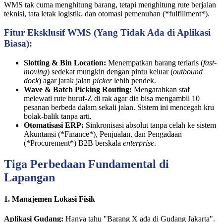
WMS tak cuma menghitung barang, tetapi menghitung rute berjalan
teknisi, tata letak logistik, dan otomasi pemenuhan (*fulfillment*).
Fitur Eksklusif WMS (Yang Tidak Ada di Aplikasi
Biasa):
Slotting & Bin Location:
Menempatkan barang terlaris (
fast-
moving
) sedekat mungkin dengan pintu keluar (
outbound
dock
) agar jarak jalan
picker
lebih pendek.
Wave & Batch Picking Routing:
Mengarahkan staf
melewati rute huruf-Z di rak agar dia bisa mengambil 10
pesanan berbeda dalam sekali jalan. Sistem ini mencegah kru
bolak-balik tanpa arti.
Otomatisasi ERP:
Sinkronisasi absolut tanpa celah ke sistem
Akuntansi (*Finance*), Penjualan, dan Pengadaan
(*Procurement*) B2B berskala
enterprise
.
Tiga Perbedaan Fundamental di
Lapangan
1. Manajemen Lokasi Fisik
Aplikasi Gudang:
Hanya tahu "Barang X ada di Gudang Jakarta".