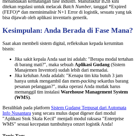
menandakan kematangan fase industri. Manufaktur B2B kini
ditekan regulasi untuk melacak
Batch Number
, tanggal *Expired
(FEFO)* dan meminimalisir N+1 Error di logistik, sesuatu yang tak
bisa dijawab oleh aplikasi inventaris generik.
Kesimpulan: Anda Berada di Fase Mana?
Saat akan membeli sistem digital, refleksikan kepada kerumitan
bisnis:
Jika sakit kepala Anda saat ini adalah: "Berapa modal tertahan
di barang mati?", maka sebuah
Aplikasi Gudang
(Sistem
Manajemen Inventori) sudah lebih dari memadai.
Jika keluhan Anda adalah: "Kenapa tim kita butuh 3 jam
hanya untuk mengambil dan mem-
packing
sekardus barang
pesanan pelanggan?", maka operasi Anda mutlak harus
memanggil tim instalasi
Warehouse Management System
(WMS)
.
Beralihlah pada platform
Sistem Gudang Terpusat dari Automata
Info Nusantara
yang secara mulus dapat digeser dari modul
"Aplikasi Stok Skala Kecil" menjadi modul raksasa "Enterprise
WMS" sesuai kecepatan tumbuhnya omzet logistik Anda!
Topic Tags