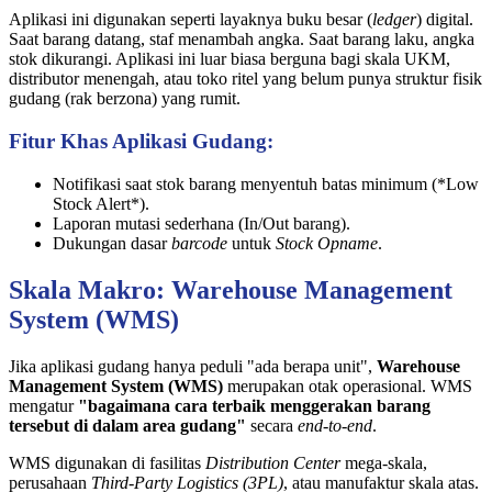
Aplikasi ini digunakan seperti layaknya buku besar (
ledger
) digital.
Saat barang datang, staf menambah angka. Saat barang laku, angka
stok dikurangi. Aplikasi ini luar biasa berguna bagi skala UKM,
distributor menengah, atau toko ritel yang belum punya struktur fisik
gudang (rak berzona) yang rumit.
Fitur Khas Aplikasi Gudang:
Notifikasi saat stok barang menyentuh batas minimum (*Low
Stock Alert*).
Laporan mutasi sederhana (In/Out barang).
Dukungan dasar
barcode
untuk
Stock Opname
.
Skala Makro: Warehouse Management
System (WMS)
Jika aplikasi gudang hanya peduli "ada berapa unit",
Warehouse
Management System (WMS)
merupakan otak operasional. WMS
mengatur
"bagaimana cara terbaik menggerakan barang
tersebut di dalam area gudang"
secara
end-to-end
.
WMS digunakan di fasilitas
Distribution Center
mega-skala,
perusahaan
Third-Party Logistics (3PL)
, atau manufaktur skala atas.