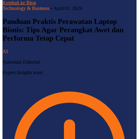
Kembali ke Blog
Technology & Business
•
April 01, 2026
Panduan Praktis Perawatan Laptop
Bisnis: Tips Agar Perangkat Awet dan
Performa Tetap Cepat
AI
Automata Editorial
Expert Insights team