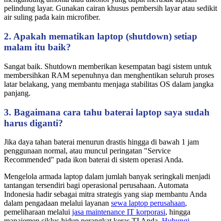
pelindung layar. Gunakan cairan khusus pembersih layar atau sedikit
air suling pada kain microfiber.
2. Apakah mematikan laptop (shutdown) setiap
malam itu baik?
Sangat baik. Shutdown memberikan kesempatan bagi sistem untuk
membersihkan RAM sepenuhnya dan menghentikan seluruh proses
latar belakang, yang membantu menjaga stabilitas OS dalam jangka
panjang.
3. Bagaimana cara tahu baterai laptop saya sudah
harus diganti?
Jika daya tahan baterai menurun drastis hingga di bawah 1 jam
penggunaan normal, atau muncul peringatan "Service
Recommended" pada ikon baterai di sistem operasi Anda.
Mengelola armada laptop dalam jumlah banyak seringkali menjadi
tantangan tersendiri bagi operasional perusahaan. Automata
Indonesia hadir sebagai mitra strategis yang siap membantu Anda
dalam pengadaan melalui layanan
sewa laptop perusahaan
,
pemeliharaan melalui
jasa maintenance IT korporasi
, hingga
manajemen siklus hidup perangkat keras TI Anda.
Hubungi