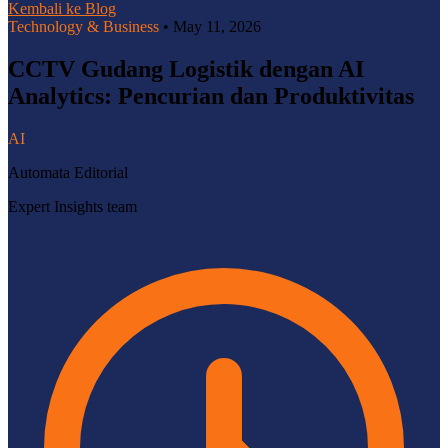
Kembali ke Blog
Technology & Business
•
May 11, 2026
CCTV Gudang Logistik dengan AI
Analytics: Pencurian dan Produktivitas
AI
Automata Editorial
Expert Insights team