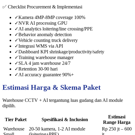
✅ Checklist Procurement & Implementasi
✓
Kamera 4MP-8MP coverage 100%
✓
NVR AI processing GPU
✓
AI analytics loitering/line crossing/PPE
✓
Behavior anomaly detection
✓
Vehicle counting truck delivery
✓
Integrasi WMS via API
✓
Dashboard KPI shrinkage/productivity/safety
✓
Training warehouse manager
✓
SLA 4 jam warehouse 24/7
✓
Retention 30-90 hari
✓
AI accuracy guarantee 90%+
Estimasi Harga & Skema Paket
Warehouse CCTV + AI tergantung luas gudang dan AI module
dipilih.
Estimasi
Tier Paket
Spesifikasi & Inclusion
Range Harga
Warehouse
20-50 kamera, 1-2 AI module
Rp 250 jt – 600
Small
(loitering+PPE).
jt