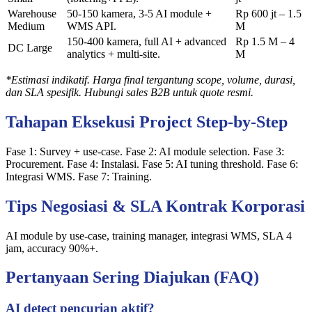
Warehouse
50-150 kamera, 3-5 AI module +
Rp 600 jt – 1.5
Medium
WMS API.
M
150-400 kamera, full AI + advanced
Rp 1.5 M – 4
DC Large
analytics + multi-site.
M
*Estimasi indikatif. Harga final tergantung scope, volume, durasi,
dan SLA spesifik. Hubungi sales B2B untuk quote resmi.
Tahapan Eksekusi Project Step-by-Step
Fase 1: Survey + use-case. Fase 2: AI module selection. Fase 3:
Procurement. Fase 4: Instalasi. Fase 5: AI tuning threshold. Fase 6:
Integrasi WMS. Fase 7: Training.
Tips Negosiasi & SLA Kontrak Korporasi
AI module by use-case, training manager, integrasi WMS, SLA 4
jam, accuracy 90%+.
Pertanyaan Sering Diajukan (FAQ)
AI detect pencurian aktif?