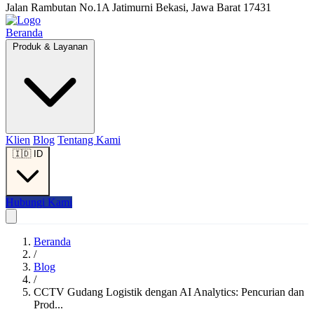
Jalan Rambutan No.1A Jatimurni Bekasi, Jawa Barat 17431
Beranda
Produk & Layanan
Klien
Blog
Tentang Kami
🇮🇩
ID
Hubungi Kami
Beranda
/
Blog
/
CCTV Gudang Logistik dengan AI Analytics: Pencurian dan
Prod...