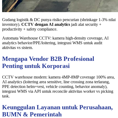
Gudang logistik & DC punya risiko pencurian (shrinkage 1-3% nilai
inventory).
CCTV dengan AI analytics
jadi alat security +
productivity + safety compliance.
Automata Warehouse CCTV: kamera high-density coverage, AI
analytics behavior/PPE/loitering, integrasi WMS untuk audit
aktivitas vs sistem.
Mengapa Vendor B2B Profesional
Penting untuk Korporasi
CCTV warehouse modern: kamera 4MP-8MP coverage 100% area,
AI analytics (loitering area sensitive, line crossing zona terlarang,
PPE detection helm+vest, vehicle counting, behavior anomaly),
integrasi WMS via API untuk reconcile aktivitas worker vs picking
task.
Keunggulan Layanan untuk Perusahaan,
BUMN & Pemerintah