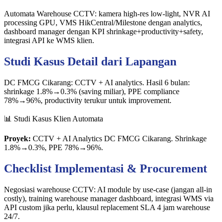
Automata Warehouse CCTV: kamera high-res low-light, NVR AI
processing GPU, VMS HikCentral/Milestone dengan analytics,
dashboard manager dengan KPI shrinkage+productivity+safety,
integrasi API ke WMS klien.
Studi Kasus Detail dari Lapangan
DC FMCG Cikarang: CCTV + AI analytics. Hasil 6 bulan:
shrinkage 1.8%→0.3% (saving miliar), PPE compliance
78%→96%, productivity terukur untuk improvement.
📊 Studi Kasus Klien Automata
Proyek:
CCTV + AI Analytics DC FMCG Cikarang. Shrinkage
1.8%→0.3%, PPE 78%→96%.
Checklist Implementasi & Procurement
Negosiasi warehouse CCTV: AI module by use-case (jangan all-in
costly), training warehouse manager dashboard, integrasi WMS via
API custom jika perlu, klausul replacement SLA 4 jam warehouse
24/7.