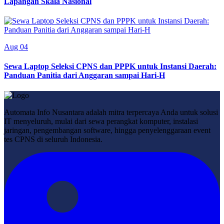
Lapangan Skala Nasional
Aug 04
Sewa Laptop Seleksi CPNS dan PPPK untuk Instansi Daerah:
Panduan Panitia dari Anggaran sampai Hari-H
Automata Info Nusantara adalah mitra terpercaya Anda untuk solusi
IT menyeluruh, mulai dari sewa perangkat komputer, instalasi
jaringan, pengembangan software, hingga penyelenggaraan event
tes CPNS di seluruh Indonesia.