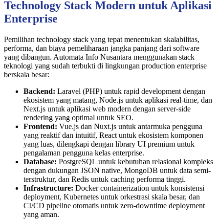
Technology Stack Modern untuk Aplikasi
Enterprise
Pemilihan technology stack yang tepat menentukan skalabilitas,
performa, dan biaya pemeliharaan jangka panjang dari software
yang dibangun. Automata Info Nusantara menggunakan stack
teknologi yang sudah terbukti di lingkungan production enterprise
berskala besar:
Backend:
Laravel (PHP) untuk rapid development dengan
ekosistem yang matang, Node.js untuk aplikasi real-time, dan
Next.js untuk aplikasi web modern dengan server-side
rendering yang optimal untuk SEO.
Frontend:
Vue.js dan Nuxt.js untuk antarmuka pengguna
yang reaktif dan intuitif, React untuk ekosistem komponen
yang luas, dilengkapi dengan library UI premium untuk
pengalaman pengguna kelas enterprise.
Database:
PostgreSQL untuk kebutuhan relasional kompleks
dengan dukungan JSON native, MongoDB untuk data semi-
terstruktur, dan Redis untuk caching performa tinggi.
Infrastructure:
Docker containerization untuk konsistensi
deployment, Kubernetes untuk orkestrasi skala besar, dan
CI/CD pipeline otomatis untuk zero-downtime deployment
yang aman.