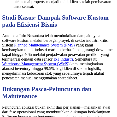
intellectual property menjadi milik klien setelah pembayaran
lunas selesai.
Studi Kasus: Dampak Software Kustom
pada Efisiensi Bisnis
Automata Info Nusantara telah membuktikan dampak nyata
software kustom melalui berbagai proyek di sektor industri kritis.
Sistem
Planned Maintenance System (PMS)
yang kami
kembangkan untuk industri maritim berhasil mengurangi downtime
kapal hingga 40% melalui penjadwalan perawatan prediktif yang
terintegrasi dengan data sensor
IoT industri
. Sementara itu,
Warehouse Management System (WMS)
kami meningkatkan
akurasi inventory hingga 99.5% bagi klien di sektor logistik,
mengeliminasi kebocoran stok yang sebelumnya terjadi akibat
pencatatan manual menggunakan spreadsheet.
Dukungan Pasca-Peluncuran dan
Maintenance
Peluncuran aplikasi bukan akhir dari perjalanan—melainkan awal
dari fase operasional yang membutuhkan dukungan berkelanjutan.
Software house yang bertanggung jawab menyediakan paket