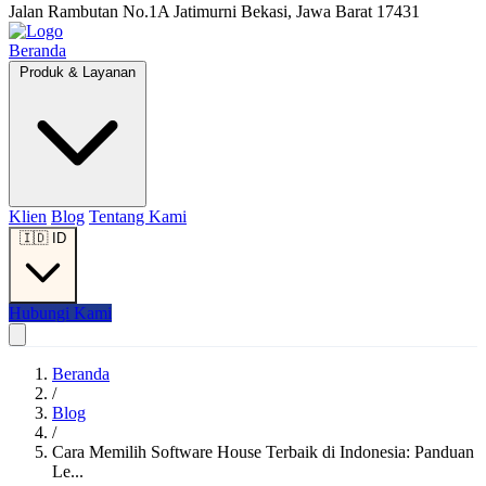
Jalan Rambutan No.1A Jatimurni Bekasi, Jawa Barat 17431
Beranda
Produk & Layanan
Klien
Blog
Tentang Kami
🇮🇩
ID
Hubungi Kami
Beranda
/
Blog
/
Cara Memilih Software House Terbaik di Indonesia: Panduan
Le...