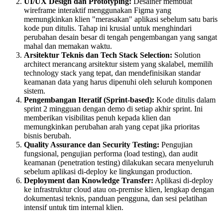
UI/UX Design dan Prototyping:
Desainer membuat
wireframe interaktif menggunakan Figma yang
memungkinkan klien "merasakan" aplikasi sebelum satu baris
kode pun ditulis. Tahap ini krusial untuk menghindari
perubahan desain besar di tengah pengembangan yang sangat
mahal dan memakan waktu.
Arsitektur Teknis dan Tech Stack Selection:
Solution
architect merancang arsitektur sistem yang skalabel, memilih
technology stack yang tepat, dan mendefinisikan standar
keamanan data yang harus dipenuhi oleh seluruh komponen
sistem.
Pengembangan Iteratif (Sprint-based):
Kode ditulis dalam
sprint 2 mingguan dengan demo di setiap akhir sprint. Ini
memberikan visibilitas penuh kepada klien dan
memungkinkan perubahan arah yang cepat jika prioritas
bisnis berubah.
Quality Assurance dan Security Testing:
Pengujian
fungsional, pengujian performa (load testing), dan audit
keamanan (penetration testing) dilakukan secara menyeluruh
sebelum aplikasi di-deploy ke lingkungan production.
Deployment dan Knowledge Transfer:
Aplikasi di-deploy
ke infrastruktur cloud atau on-premise klien, lengkap dengan
dokumentasi teknis, panduan pengguna, dan sesi pelatihan
intensif untuk tim internal klien.