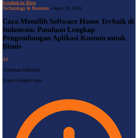
Kembali ke Blog
Technology & Business
•
April 29, 2026
Cara Memilih Software House Terbaik di
Indonesia: Panduan Lengkap
Pengembangan Aplikasi Kustom untuk
Bisnis
AI
Automata Editorial
Expert Insights team