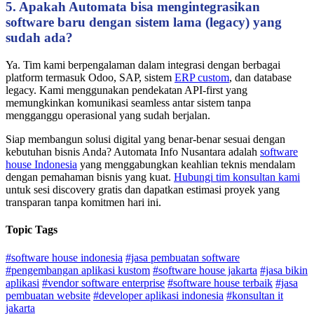
5. Apakah Automata bisa mengintegrasikan
software baru dengan sistem lama (legacy) yang
sudah ada?
Ya. Tim kami berpengalaman dalam integrasi dengan berbagai
platform termasuk Odoo, SAP, sistem
ERP custom
, dan database
legacy. Kami menggunakan pendekatan API-first yang
memungkinkan komunikasi seamless antar sistem tanpa
mengganggu operasional yang sudah berjalan.
Siap membangun solusi digital yang benar-benar sesuai dengan
kebutuhan bisnis Anda? Automata Info Nusantara adalah
software
house Indonesia
yang menggabungkan keahlian teknis mendalam
dengan pemahaman bisnis yang kuat.
Hubungi tim konsultan kami
untuk sesi discovery gratis dan dapatkan estimasi proyek yang
transparan tanpa komitmen hari ini.
Topic Tags
#software house indonesia
#jasa pembuatan software
#pengembangan aplikasi kustom
#software house jakarta
#jasa bikin
aplikasi
#vendor software enterprise
#software house terbaik
#jasa
pembuatan website
#developer aplikasi indonesia
#konsultan it
jakarta