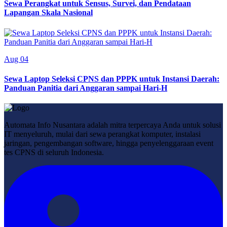
Sewa Perangkat untuk Sensus, Survei, dan Pendataan
Lapangan Skala Nasional
Aug 04
Sewa Laptop Seleksi CPNS dan PPPK untuk Instansi Daerah:
Panduan Panitia dari Anggaran sampai Hari-H
Automata Info Nusantara adalah mitra terpercaya Anda untuk solusi
IT menyeluruh, mulai dari sewa perangkat komputer, instalasi
jaringan, pengembangan software, hingga penyelenggaraan event
tes CPNS di seluruh Indonesia.