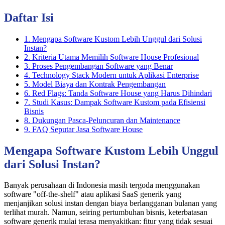
Daftar Isi
1. Mengapa Software Kustom Lebih Unggul dari Solusi
Instan?
2. Kriteria Utama Memilih Software House Profesional
3. Proses Pengembangan Software yang Benar
4. Technology Stack Modern untuk Aplikasi Enterprise
5. Model Biaya dan Kontrak Pengembangan
6. Red Flags: Tanda Software House yang Harus Dihindari
7. Studi Kasus: Dampak Software Kustom pada Efisiensi
Bisnis
8. Dukungan Pasca-Peluncuran dan Maintenance
9. FAQ Seputar Jasa Software House
Mengapa Software Kustom Lebih Unggul
dari Solusi Instan?
Banyak perusahaan di Indonesia masih tergoda menggunakan
software "off-the-shelf" atau aplikasi SaaS generik yang
menjanjikan solusi instan dengan biaya berlangganan bulanan yang
terlihat murah. Namun, seiring pertumbuhan bisnis, keterbatasan
software generik mulai terasa menyakitkan: fitur yang tidak sesuai